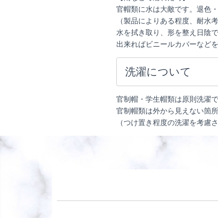
官帽類に水は大敵です。退色
（製品によりある程度、耐水
水を拭き取り、形を整え日陰
出来ればビニールカバーなど
洗濯について
官制帽・学生帽類は原則洗濯
官制帽類は外から見えない箇
（つけ置き程度の洗濯を考慮