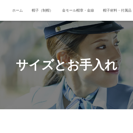
ホーム
帽子（制帽）
金モール帽章・金線
帽子材料・付属品
サイズとお手入れ